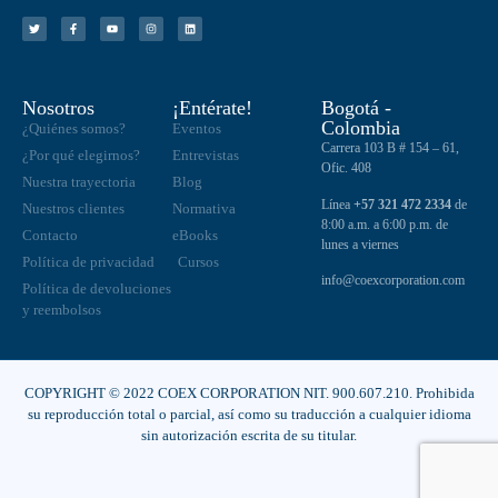
Nosotros
¡Entérate!
Bogotá -
Colombia
¿Quiénes somos?
Eventos
Carrera 103 B # 154 – 61,
¿Por qué elegirnos?
Entrevistas
Ofic. 408
Nuestra trayectoria
Blog
Línea
+57 321 472 2334
de
Nuestros clientes
Normativa
8:00 a.m. a 6:00 p.m. de
Contacto
eBooks
lunes a viernes
Política de privacidad
Cursos
info@coexcorporation.com
Política de devoluciones
y reembolsos
COPYRIGHT © 2022 COEX CORPORATION NIT. 900.607.210. Prohibida
su reproducción total o parcial, así como su traducción a cualquier idioma
sin autorización escrita de su titular.