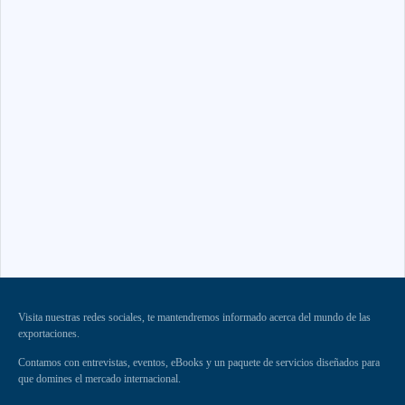
Visita nuestras redes sociales, te mantendremos informado acerca del mundo de las
exportaciones.
Contamos con entrevistas, eventos, eBooks y un paquete de servicios diseñados para
que domines el mercado internacional.