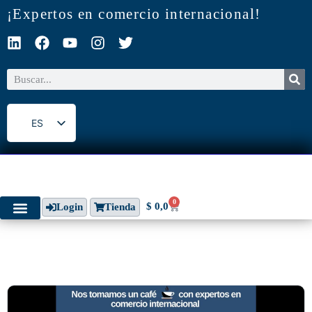
¡Expertos en comercio internacional!
ES
EN
0
$
0,0
Login
Tienda