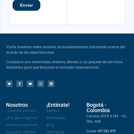
Visita nuestras redes sociales, te mantendremos informado acerca del
mundo de las exportaciones.
Contamos con entrevistas, eventos, eBooks y un paquete de servicios
diseñados para que domines el mercado internacional.
Nosotros
¡Entérate!
Bogotá -
Colombia
¿Quiénes somos?
Eventos
Carrera 103 B # 154 – 61,
¿Por qué elegirnos?
Entrevistas
Ofic. 408
Nuestra trayectoria
Blog
Línea
+57 321 472
Nuestros clientes
Normativa