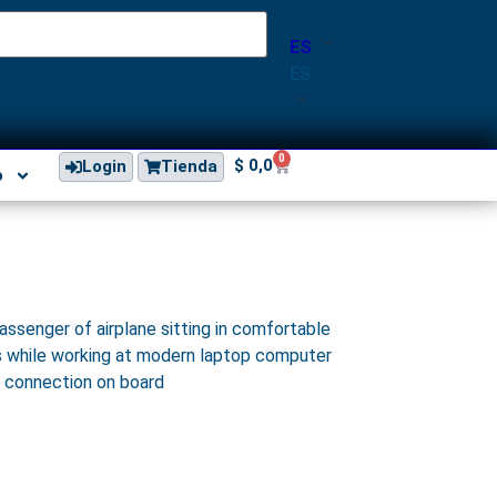
ES
ES
0
$
0,0
Login
Tienda
o