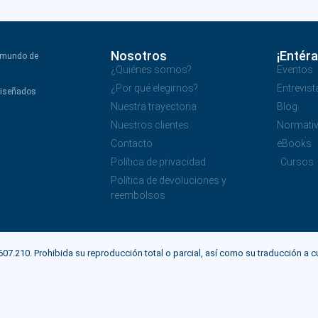
Nosotros
¡Entéra
l mundo de
¿Quiénes somos?
Eventos
¿Por qué elegirnos?
Entrevist
diseñados
Nuestra trayectoria
Blog
Nuestros clientes
Normati
Contacto
eBooks
Política de privacidad
Cursos
Política de devoluciones y
reembolsos
0. Prohibida su reproducción total o parcial, así como su traducción a cualqu