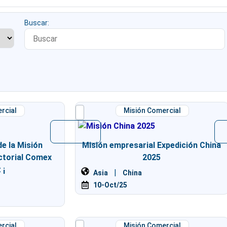
Buscar:
rcial
Misión Comercial
de la Misión
Misión empresarial Expedición China
ctorial Comex
2025
 ¡
|
Asia
China
10-Oct/25
rcial
Misión Comercial