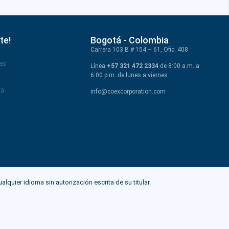
te!
Bogotá - Colombia
Carrera 103 B # 154 – 61, Ofic. 408
as
Línea
+57 321 472 2334
de 8:00 a.m. a
6:00 p.m. de lunes a viernes
va
info@coexcorporation.com
ier idioma sin autorización escrita de su titular.