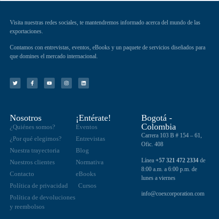
Visita nuestras redes sociales, te mantendremos informado acerca del mundo de las
exportaciones.
Contamos con entrevistas, eventos, eBooks y un paquete de servicios diseñados para
que domines el mercado internacional.
Nosotros
¡Entérate!
Bogotá -
Colombia
¿Quiénes somos?
Eventos
Carrera 103 B # 154 – 61,
¿Por qué elegirnos?
Entrevistas
Ofic. 408
Nuestra trayectoria
Blog
Línea
+57 321 472 2334
de
Nuestros clientes
Normativa
8:00 a.m. a 6:00 p.m. de
Contacto
eBooks
lunes a viernes
Política de privacidad
Cursos
info@coexcorporation.com
Política de devoluciones
y reembolsos