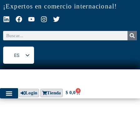
¡Expertos en comercio internacional!
ES
EN
0
$
0,0
Login
Tienda