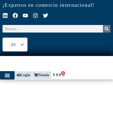
¡Expertos en comercio internacional!
ES
EN
0
$
0,0
Login
Tienda