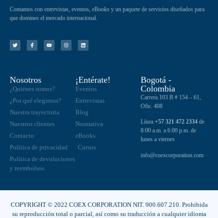
Contamos con entrevistas, eventos, eBooks y un paquete de servicios diseñados para
que domines el mercado internacional.
Nosotros
¡Entérate!
Bogotá -
Colombia
¿Quiénes somos?
Eventos
Carrera 103 B # 154 – 61,
¿Por qué elegirnos?
Entrevistas
Ofic. 408
Nuestra trayectoria
Blog
Línea
+57 321 472 2334
de
Nuestros clientes
Normativa
8:00 a.m. a 6:00 p.m. de
Contacto
eBooks
lunes a viernes
Política de privacidad
Cursos
info@coexcorporation.com
Política de devoluciones
y reembolsos
COPYRIGHT © 2022 COEX CORPORATION NIT. 900.607.210. Prohibida
su reproducción total o parcial, así como su traducción a cualquier idioma