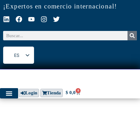
¡Expertos en comercio internacional!
ES
EN
0
$
0,0
Login
Tienda