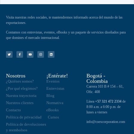
Visita nuestras redes sociales, te mantendremos informado acerca del mundo de las
exportaciones.
Contamos con entrevistas, eventos, eBooks y un paquete de servicios diseñados para
que domines el mercado internacional.
Nosotros
¡Entérate!
Bogotá -
Colombia
¿Quiénes somos?
Eventos
Carrera 103 B # 154 – 61,
¿Por qué elegirnos?
Entrevistas
Ofic. 408
Nuestra trayectoria
Blog
Línea
+57 321 472 2334
de
Nuestros clientes
Normativa
8:00 a.m. a 6:00 p.m. de
Contacto
eBooks
lunes a viernes
Política de privacidad
Cursos
info@coexcorporation.com
Política de devoluciones
y reembolsos