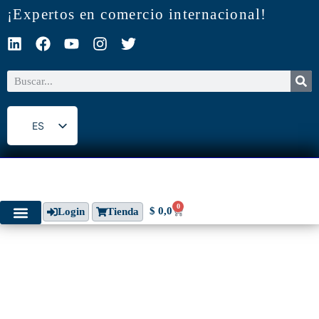
¡Expertos en comercio internacional!
ES
EN
0
$
0,0
Login
Tienda