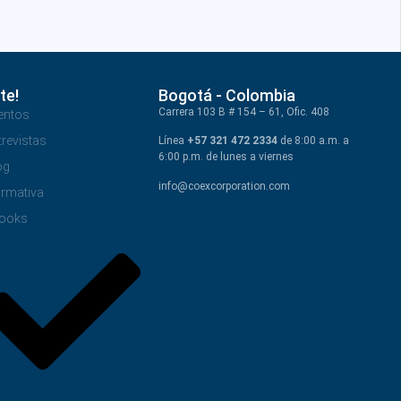
te!
Bogotá - Colombia
Carrera 103 B # 154 – 61, Ofic. 408
entos
trevistas
Línea
+57 321 472 2334
de 8:00 a.m. a
6:00 p.m. de lunes a viernes
og
info@coexcorporation.com
rmativa
ooks