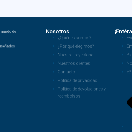
Nosotros
¡Entéra
l mundo de
¿Quiénes somos?
Ev
¿Por qué elegirnos?
En
diseñados
Nuestra trayectoria
Bl
Nuestros clientes
No
Contacto
eB
Política de privacidad
Política de devoluciones y
reembolsos