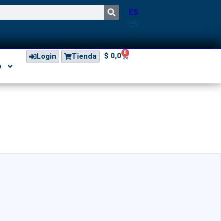
ES
ES
0
$
0,0
Login
Tienda
o