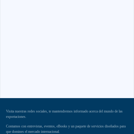
Visita nuestras redes sociales, te mantendremos informado acerca del mundo de las
exportaciones.
Contamos con entrevistas, eventos, eBooks y un paquete de servicios diseñados para
que domines el mercado internacional.