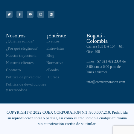
Nosotros
¡Entérate!
Bogotá -
Colombia
¿Quiénes somos?
Eventos
Carrera 103 B # 154 – 61,
¿Por qué elegirnos?
Entrevistas
Ofic. 408
Nuestra trayectoria
Blog
Línea
+57 321 472 2334
de
Nuestros clientes
Normativa
8:00 a.m. a 6:00 p.m. de
Contacto
eBooks
lunes a viernes
Política de privacidad
Cursos
info@coexcorporation.com
Política de devoluciones
y reembolsos
COPYRIGHT © 2022 COEX CORPORATION NIT. 900.607.210. Prohibida
su reproducción total o parcial, así como su traducción a cualquier idioma
sin autorización escrita de su titular.