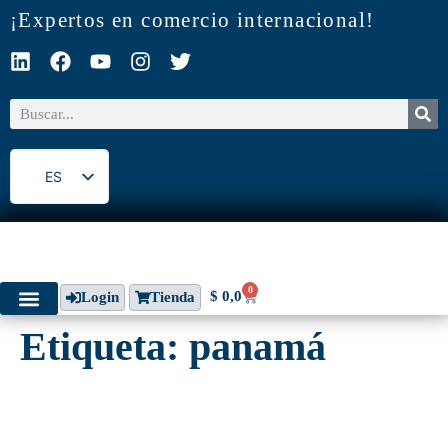
¡Expertos en comercio internacional!
ES
EN
0
$
0,0
Login
Tienda
Etiqueta:
panamá