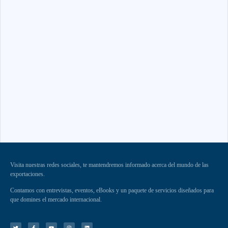
Visita nuestras redes sociales, te mantendremos informado acerca del mundo de las
exportaciones.
Contamos con entrevistas, eventos, eBooks y un paquete de servicios diseñados para
que domines el mercado internacional.