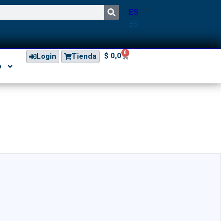
ES
ES
0
$
0,0
Login
Tienda
o