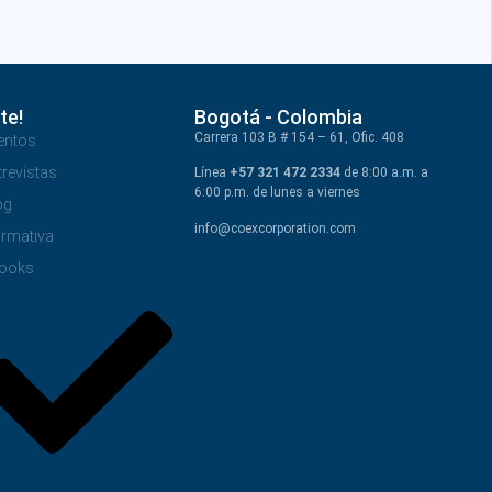
te!
Bogotá - Colombia
Carrera 103 B # 154 – 61, Ofic. 408
entos
trevistas
Línea
+57 321 472 2334
de 8:00 a.m. a
6:00 p.m. de lunes a viernes
og
info@coexcorporation.com
rmativa
ooks