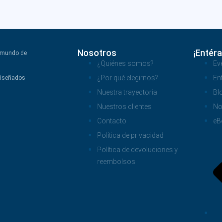
Nosotros
¡Entéra
l mundo de
¿Quiénes somos?
Ev
¿Por qué elegirnos?
En
diseñados
Nuestra trayectoria
Bl
Nuestros clientes
No
Contacto
eB
Política de privacidad
Política de devoluciones y
reembolsos