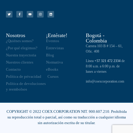
Nosotros
¡Entérate!
Bogotá -
Colombia
¿Quiénes somos?
Eventos
Carrera 103 B # 154 – 61,
¿Por qué elegirnos?
Entrevistas
Ofic. 408
Nuestra trayectoria
Blog
Línea
+57 321 472 2334
de
Nuestros clientes
Normativa
8:00 a.m. a 6:00 p.m. de
Contacto
eBooks
lunes a viernes
Política de privacidad
Cursos
info@coexcorporation.com
Política de devoluciones
y reembolsos
COPYRIGHT © 2022 COEX CORPORATION NIT. 900.607.210. Prohibida
su reproducción total o parcial, así como su traducción a cualquier idioma
sin autorización escrita de su titular.