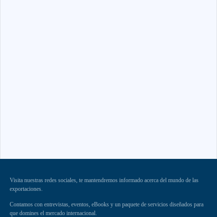
Visita nuestras redes sociales, te mantendremos informado acerca del mundo de las
exportaciones.
Contamos con entrevistas, eventos, eBooks y un paquete de servicios diseñados para
que domines el mercado internacional.