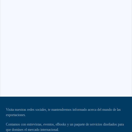
Visita nuestras redes sociales, te mantendremos informado acerca del mundo de las
exportaciones.
Contamos con entrevistas, eventos, eBooks y un paquete de servicios diseñados para
que domines el mercado internacional.