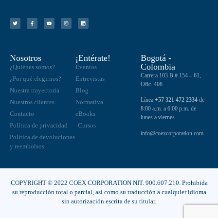
Nosotros
¡Entérate!
Bogotá -
Colombia
¿Quiénes somos?
Eventos
Carrera 103 B # 154 – 61,
¿Por qué elegirnos?
Entrevistas
Ofic. 408
Nuestra trayectoria
Blog
Línea
+57 321 472 2334
de
Nuestros clientes
Normativa
8:00 a.m. a 6:00 p.m. de
Contacto
eBooks
lunes a viernes
Política de privacidad
Cursos
info@coexcorporation.com
Política de devoluciones
y reembolsos
COPYRIGHT © 2022 COEX CORPORATION NIT. 900.607.210. Prohibida
su reproducción total o parcial, así como su traducción a cualquier idioma
sin autorización escrita de su titular.