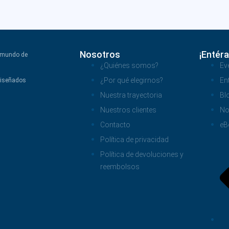
Nosotros
¡Entéra
l mundo de
¿Quiénes somos?
Ev
¿Por qué elegirnos?
En
diseñados
Nuestra trayectoria
Bl
Nuestros clientes
No
Contacto
eB
Política de privacidad
Política de devoluciones y
reembolsos