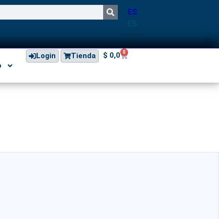
ES
ES
0
$
0,0
Login
Tienda
o