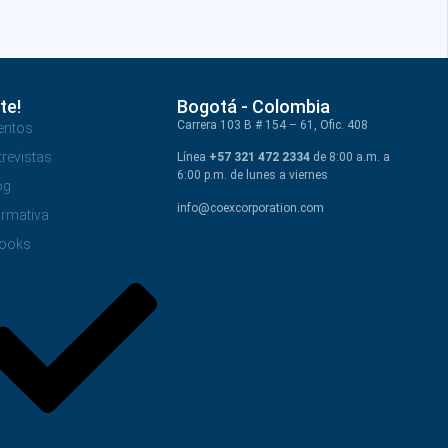
te!
Bogotá - Colombia
Carrera 103 B # 154 – 61, Ofic. 408
entos
trevistas
Línea
+57 321 472 2334
de 8:00 a.m. a
6:00 p.m. de lunes a viernes
og
info@coexcorporation.com
rmativa
ooks