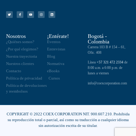
Nosotros
¡Entérate!
Bogotá -
Colombia
¿Quiénes somos?
Eventos
Carrera 103 B # 154 – 61,
¿Por qué elegirnos?
Entrevistas
Ofic. 408
Nuestra trayectoria
Blog
Línea
+57 321 472 2334
de
Nuestros clientes
Normativa
8:00 a.m. a 6:00 p.m. de
Contacto
eBooks
lunes a viernes
Política de privacidad
Cursos
info@coexcorporation.com
Política de devoluciones
y reembolsos
COPYRIGHT © 2022 COEX CORPORATION NIT. 900.607.210. Prohibida
su reproducción total o parcial, así como su traducción a cualquier idioma
sin autorización escrita de su titular.