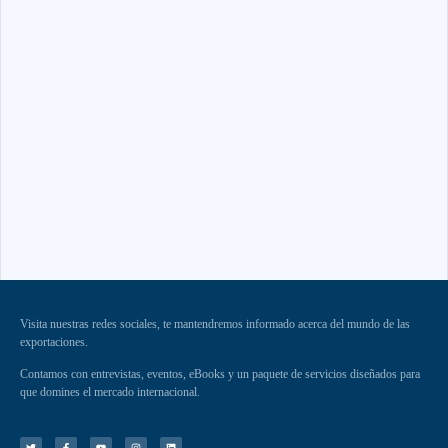
Visita nuestras redes sociales, te mantendremos informado acerca del mundo de las
exportaciones.
Contamos con entrevistas, eventos, eBooks y un paquete de servicios diseñados para
que domines el mercado internacional.