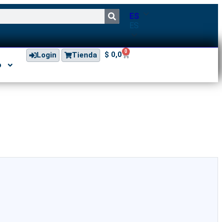
ES
ES
0
$
0,0
Login
Tienda
o