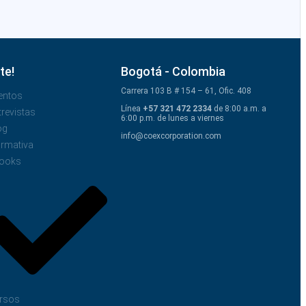
te!
Bogotá - Colombia
Carrera 103 B # 154 – 61, Ofic. 408
entos
Línea
+57 321 472 2334
de 8:00 a.m. a
trevistas
6:00 p.m. de lunes a viernes
og
info@coexcorporation.com
rmativa
ooks
rsos