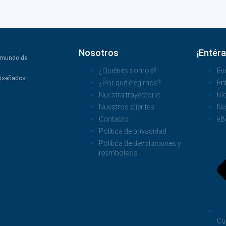
Nosotros
¡Entéra
l mundo de
¿Quiénes somos?
Ev
diseñados
¿Por qué elegirnos?
En
Nuestra trayectoria
Bl
Nuestros clientes
No
Contacto
eB
Política de privacidad
Política de devoluciones y
reembolsos
Cu