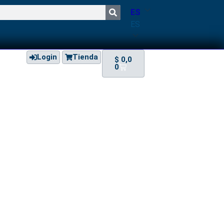
ES
ES
Login
Tienda
$
0,0
0