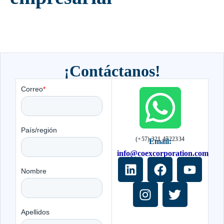
¡Contáctanos!
(+57) 321 4722334
Email:
info@coexcorporation.com