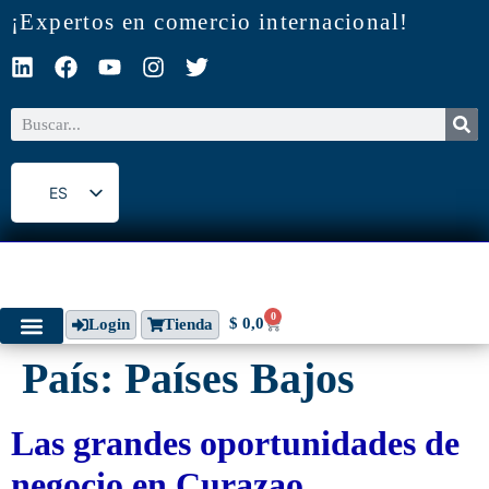
¡Expertos en comercio internacional!
ES
EN
0
$
0,0
Login
Tienda
País:
Países Bajos
Las grandes oportunidades de
negocio en Curazao