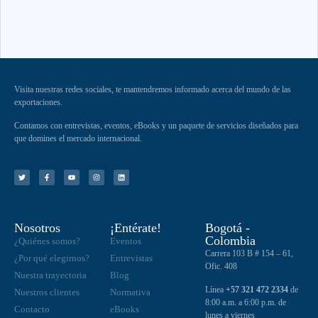
Visita nuestras redes sociales, te mantendremos informado acerca del mundo de las
exportaciones.
Contamos con entrevistas, eventos, eBooks y un paquete de servicios diseñados para
que domines el mercado internacional.
Nosotros
¡Entérate!
Bogotá -
Colombia
¿Quiénes somos?
Eventos
Carrera 103 B # 154 – 61,
¿Por qué elegirnos?
Entrevistas
Ofic. 408
Nuestra trayectoria
Blog
Línea
+57 321 472 2334
de
Nuestros clientes
Normativa
8:00 a.m. a 6:00 p.m. de
Contacto
eBooks
lunes a viernes