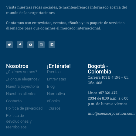
Visita nuestras redes sociales, te mantendremos informado acerca del
mundo de las exportaciones.
Contamos con entrevistas, eventos, eBooks y un paquete de servicios
diseñados para que domines el mercado internacional.
Nosotros
¡Entérate!
Bogotá -
Colombia
¿Quiénes somos?
Eventos
Carrera 103 B # 154 – 61,
¿Por qué elegirnos?
Entrevistas
Ofic. 408
Nuestra trayectoria
Blog
Línea
+57 321 472
Nuestros clientes
Normativa
2334
de 8:00 a.m. a 6:00
Contacto
eBooks
p.m. de lunes a viernes
Política de privacidad
Cursos
info@coexcorporation.com
Política de
devoluciones y
reembolsos