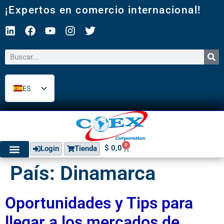
¡Expertos en comercio internacional!
ES
EN
0
$
0,0
Login
Tienda
País:
Dinamarca
Oportunidades y Tips para
llegar a los mercados de