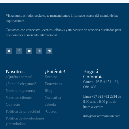
Visita nuestras redes sociales, te mantendremos informado acerca del mundo de las
exportaciones.
Contamos con entrevistas, eventos, eBooks y un paquete de servicios diseñados para
que domines el mercado internacional.
Nosotros
¡Entérate!
Bogotá -
Colombia
¿Quiénes somos?
Eventos
Carrera 103 B # 154 – 61,
¿Por qué elegirnos?
Entrevistas
Ofic. 408
Nuestra trayectoria
Blog
Línea
+57 321 472 2334
de
Nuestros clientes
Normativa
8:00 a.m. a 6:00 p.m. de
Contacto
eBooks
lunes a viernes
Política de privacidad
Cursos
info@coexcorporation.com
Política de devoluciones
y reembolsos