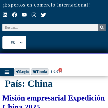
¡Expertos en comercio internacional!
ES
EN
0
$
0,0
Login
Tienda
País:
China
Misión empresarial Expedición
China 2025