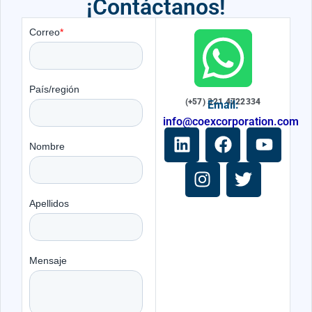
¡Contáctanos!
(+57) 321 4722334
Email:
info@coexcorporation.com