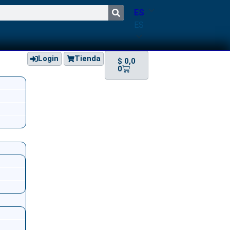
ES
ES
Login
Tienda
$
0,0
0