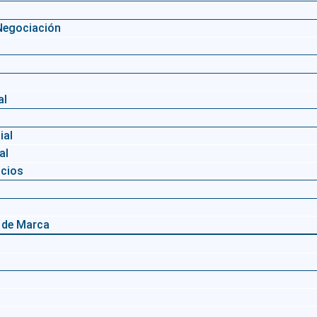
 Negociación
l
al
ial
al
cios
 de Marca