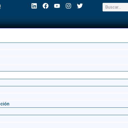
!
ación