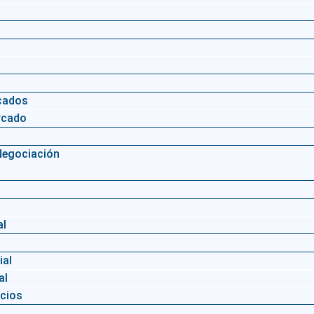
rcados
rcado
Negociación
al
ial
al
cios