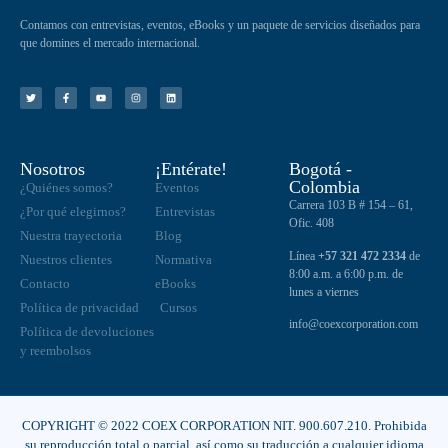
Contamos con entrevistas, eventos, eBooks y un paquete de servicios diseñados para
que domines el mercado internacional.
Nosotros
¡Entérate!
Bogotá -
Colombia
¿Quiénes somos?
Eventos
Carrera 103 B # 154 – 61,
¿Por qué elegirnos?
Entrevistas
Ofic. 408
Nuestra trayectoria
Blog
Línea
+57 321 472 2334
de
Nuestros clientes
Normativa
8:00 a.m. a 6:00 p.m. de
Contacto
eBooks
lunes a viernes
Política de privacidad
Cursos
info@coexcorporation.com
Política de devoluciones
y reembolsos
COPYRIGHT © 2022 COEX CORPORATION NIT. 900.607.210. Prohibida
su reproducción total o parcial, así como su traducción a cualquier idioma