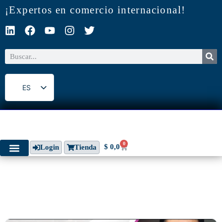
¡Expertos en comercio internacional!
ES
EN
0
$
0,0
Login
Tienda