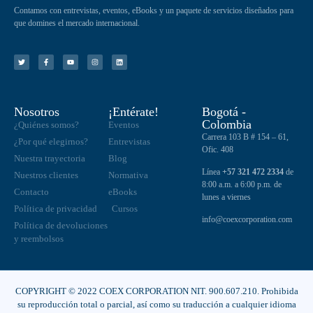
Contamos con entrevistas, eventos, eBooks y un paquete de servicios diseñados para
que domines el mercado internacional.
Nosotros
¡Entérate!
Bogotá -
Colombia
¿Quiénes somos?
Eventos
Carrera 103 B # 154 – 61,
¿Por qué elegirnos?
Entrevistas
Ofic. 408
Nuestra trayectoria
Blog
Línea
+57 321 472 2334
de
Nuestros clientes
Normativa
8:00 a.m. a 6:00 p.m. de
Contacto
eBooks
lunes a viernes
Política de privacidad
Cursos
info@coexcorporation.com
Política de devoluciones
y reembolsos
COPYRIGHT © 2022 COEX CORPORATION NIT. 900.607.210. Prohibida
su reproducción total o parcial, así como su traducción a cualquier idioma