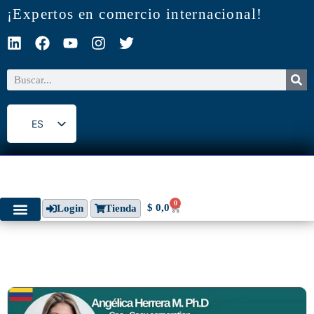
¡Expertos en comercio internacional!
ES
EN
0
$
0,0
Login
Tienda