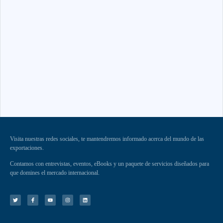
Visita nuestras redes sociales, te mantendremos informado acerca del mundo de las
exportaciones.
Contamos con entrevistas, eventos, eBooks y un paquete de servicios diseñados para
que domines el mercado internacional.