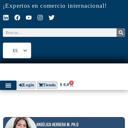
¡Expertos en comercio internacional!
ES
EN
0
$
0,0
Login
Tienda