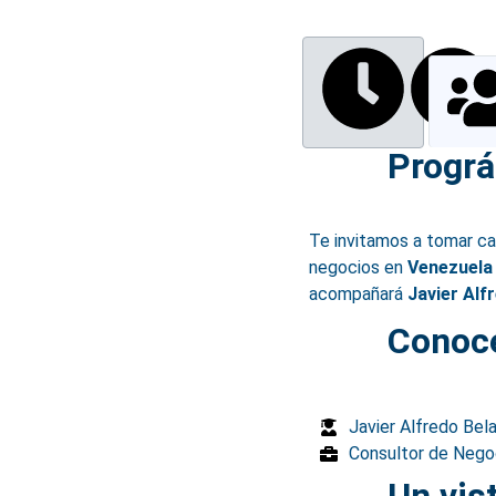
Prográ
Te invitamos a tomar ca
n
egocios
en
V
enezuela
acompañará
Javier Alf
Conoce
Javier Alfredo Bela
Consultor de Nego