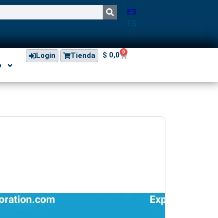
ES
ES
0
$
0,0
Login
Tienda
o