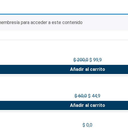
membresía para acceder a este contenido
$
200,0
$
99,9
Añadir al carrito
$
60,0
$
44,9
Añadir al carrito
$
0,0