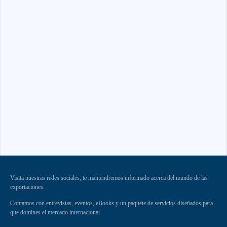
Visita nuestras redes sociales, te mantendremos informado acerca del mundo de las
exportaciones.
Contamos con entrevistas, eventos, eBooks y un paquete de servicios diseñados para
que domines el mercado internacional.