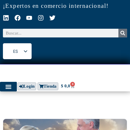
¡Expertos en comercio internacional!
ES
EN
0
$
0,0
Login
Tienda