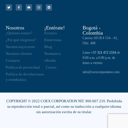
Nosotros
¡Entérate!
Bogotá -
Colombia
¿Quiénes somos?
Eventos
Carrera 103 B # 154 – 61,
¿Por qué elegirnos?
Entrevistas
Ofic. 408
Nuestra trayectoria
Blog
Línea
+57 321 472 2334
de
Nuestros clientes
Normativa
8:00 a.m. a 6:00 p.m. de
Contacto
eBooks
lunes a viernes
Política de privacidad
Cursos
info@coexcorporation.com
Política de devoluciones
y reembolsos
COPYRIGHT © 2022 COEX CORPORATION NIT. 900.607.210. Prohibida
su reproducción total o parcial, así como su traducción a cualquier idioma
sin autorización escrita de su titular.