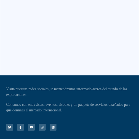
Visita nuestras redes sociales, te mantendremos informado acerca del mundo de las
exportaciones.
Contamos con entrevistas, eventos, eBooks y un paquete de servicios diseñados para
que domines el mercado internacional.