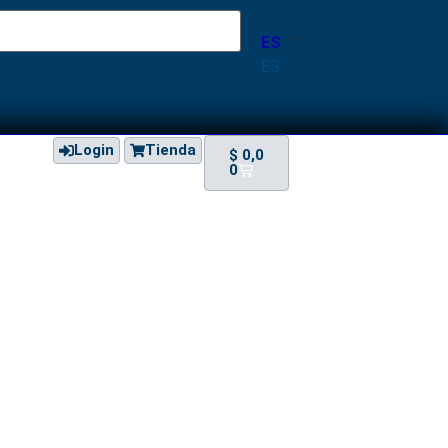
ES
ES
Login
Tienda
$
0,0
0