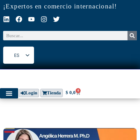
¡Expertos en comercio internacional!
ES
EN
0
$
0,0
Login
Tienda