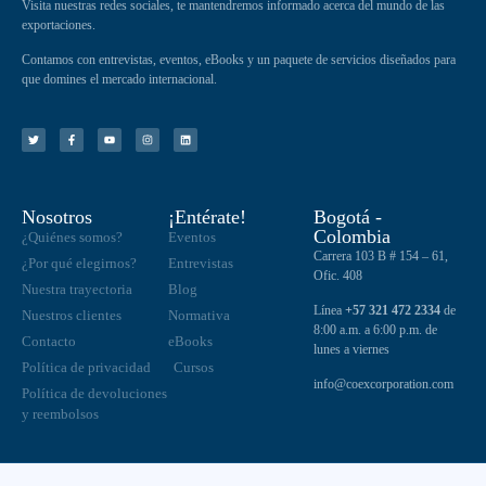
Visita nuestras redes sociales, te mantendremos informado acerca del mundo de las
exportaciones.
Contamos con entrevistas, eventos, eBooks y un paquete de servicios diseñados para
que domines el mercado internacional.
Nosotros
¡Entérate!
Bogotá -
Colombia
¿Quiénes somos?
Eventos
Carrera 103 B # 154 – 61,
¿Por qué elegirnos?
Entrevistas
Ofic. 408
Nuestra trayectoria
Blog
Línea
+57 321 472 2334
de
Nuestros clientes
Normativa
8:00 a.m. a 6:00 p.m. de
Contacto
eBooks
lunes a viernes
Política de privacidad
Cursos
info@coexcorporation.com
Política de devoluciones
y reembolsos