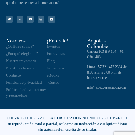
que domines el mercado internacional.
Nosotros
¡Entérate!
Bogotá -
Colombia
¿Quiénes somos?
Eventos
Carrera 103 B # 154 – 61,
¿Por qué elegirnos?
Entrevistas
Ofic. 408
Nuestra trayectoria
Blog
Línea
+57 321 472 2334
de
Nuestros clientes
Normativa
8:00 a.m. a 6:00 p.m. de
Contacto
eBooks
lunes a viernes
Política de privacidad
Cursos
info@coexcorporation.com
Política de devoluciones
y reembolsos
COPYRIGHT © 2022 COEX CORPORATION NIT. 900.607.210. Prohibida
su reproducción total o parcial, así como su traducción a cualquier idioma
sin autorización escrita de su titular.