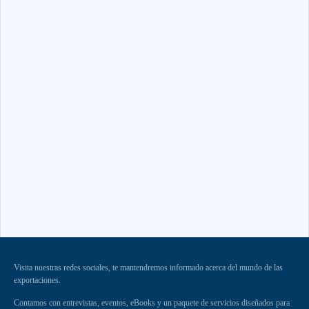
Visita nuestras redes sociales, te mantendremos informado acerca del mundo de las
exportaciones.
Contamos con entrevistas, eventos, eBooks y un paquete de servicios diseñados para