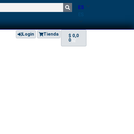
ES
ES
Login
Tienda
$
0,0
0