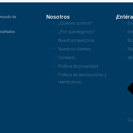
Nosotros
¡Entéra
l mundo de
¿Quiénes somos?
Ev
¿Por qué elegirnos?
En
diseñados
Nuestra trayectoria
Bl
Nuestros clientes
No
Contacto
eB
Política de privacidad
Política de devoluciones y
reembolsos
Cu