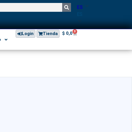
ES
ES
0
$
0,0
Login
Tienda
o