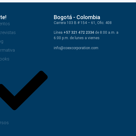
te!
Bogotá - Colombia
Carrera 103 B # 154 – 61, Ofic. 408
entos
trevistas
Línea
+57 321 472 2334
de 8:00 a.m. a
6:00 p.m. de lunes a viernes
og
info@coexcorporation.com
rmativa
ooks
rsos