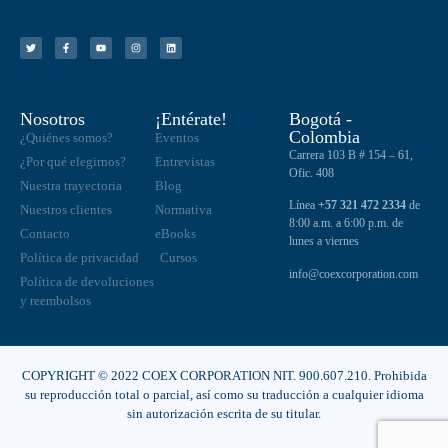
Nosotros
¡Entérate!
Bogotá -
Colombia
¿Quiénes somos?
Eventos
Carrera 103 B # 154 – 61,
¿Por qué elegirnos?
Entrevistas
Ofic. 408
Nuestra trayectoria
Blog
Línea
+57 321 472 2334
de
Nuestros clientes
Normativa
8:00 a.m. a 6:00 p.m. de
Contacto
eBooks
lunes a viernes
Política de privacidad
Cursos
info@coexcorporation.com
Política de devoluciones
y reembolsos
COPYRIGHT © 2022 COEX CORPORATION NIT. 900.607.210. Prohibida
su reproducción total o parcial, así como su traducción a cualquier idioma
sin autorización escrita de su titular.