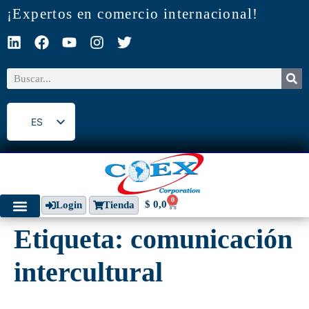
¡Expertos en comercio internacional!
ES
EN
0
$
0,0
Login
Tienda
Etiqueta:
comunicación
intercultural