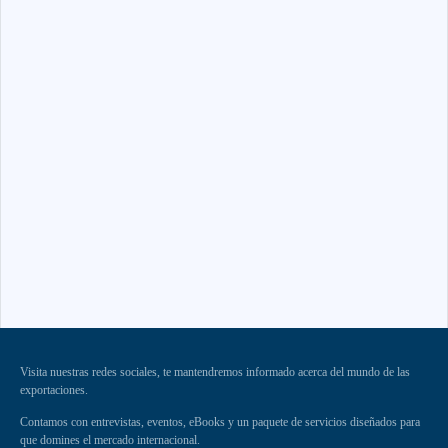
Visita nuestras redes sociales, te mantendremos informado acerca del mundo de las
exportaciones.
Contamos con entrevistas, eventos, eBooks y un paquete de servicios diseñados para
que domines el mercado internacional.