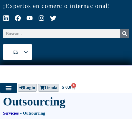
¡Expertos en comercio internacional!
ES
EN
0
$
0,0
Login
Tienda
Outsourcing
Servicios
»
Outsourcing